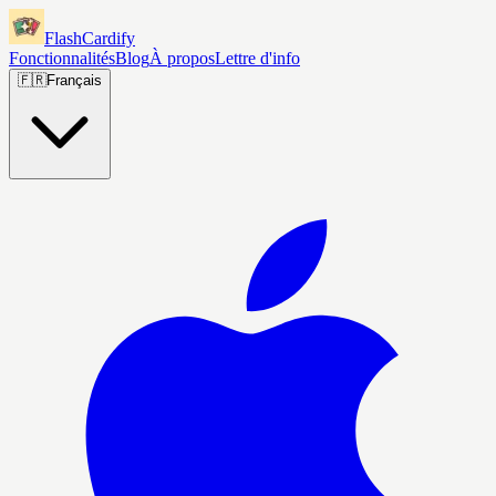
FlashCardify
Fonctionnalités
Blog
À propos
Lettre d'info
🇫🇷
Français