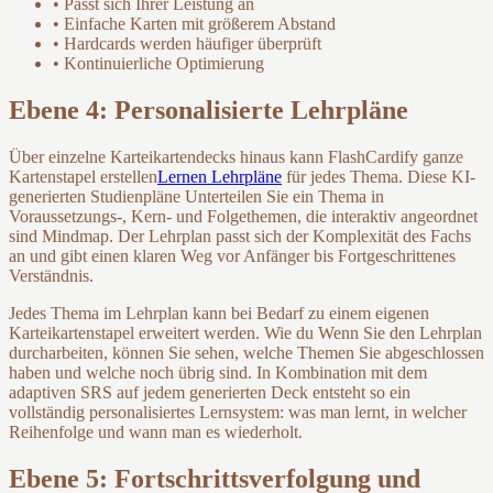
• Passt sich Ihrer Leistung an
• Einfache Karten mit größerem Abstand
• Hardcards werden häufiger überprüft
• Kontinuierliche Optimierung
Ebene 4: Personalisierte Lehrpläne
Über einzelne Karteikartendecks hinaus kann FlashCardify ganze
Kartenstapel erstellen
Lernen Lehrpläne
für jedes Thema. Diese KI-
generierten Studienpläne Unterteilen Sie ein Thema in
Voraussetzungs-, Kern- und Folgethemen, die interaktiv angeordnet
sind Mindmap. Der Lehrplan passt sich der Komplexität des Fachs
an und gibt einen klaren Weg vor Anfänger bis Fortgeschrittenes
Verständnis.
Jedes Thema im Lehrplan kann bei Bedarf zu einem eigenen
Karteikartenstapel erweitert werden. Wie du Wenn Sie den Lehrplan
durcharbeiten, können Sie sehen, welche Themen Sie abgeschlossen
haben und welche noch übrig sind. In Kombination mit dem
adaptiven SRS auf jedem generierten Deck entsteht so ein
vollständig personalisiertes Lernsystem: was man lernt, in welcher
Reihenfolge und wann man es wiederholt.
Ebene 5: Fortschrittsverfolgung und