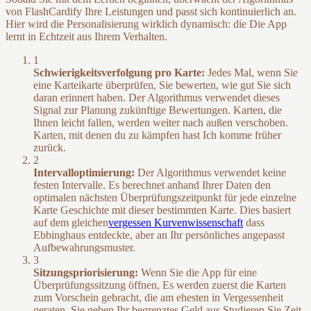
von FlashCardify Ihre Leistungen und passt sich kontinuierlich an.
Hier wird die Personalisierung wirklich dynamisch: die Die App
lernt in Echtzeit aus Ihrem Verhalten.
1
Schwierigkeitsverfolgung pro Karte:
Jedes Mal, wenn Sie
eine Karteikarte überprüfen, Sie bewerten, wie gut Sie sich
daran erinnert haben. Der Algorithmus verwendet dieses
Signal zur Planung zukünftige Bewertungen. Karten, die
Ihnen leicht fallen, werden weiter nach außen verschoben.
Karten, mit denen du zu kämpfen hast Ich komme früher
zurück.
2
Intervalloptimierung:
Der Algorithmus verwendet keine
festen Intervalle. Es berechnet anhand Ihrer Daten den
optimalen nächsten Überprüfungszeitpunkt für jede einzelne
Karte Geschichte mit dieser bestimmten Karte. Dies basiert
auf dem gleichen
vergessen Kurvenwissenschaft
dass
Ebbinghaus entdeckte, aber an Ihr persönliches angepasst
Aufbewahrungsmuster.
3
Sitzungspriorisierung:
Wenn Sie die App für eine
Überprüfungssitzung öffnen, Es werden zuerst die Karten
zum Vorschein gebracht, die am ehesten in Vergessenheit
geraten. Sie geben Ihr begrenztes Geld aus Studieren Sie Zeit