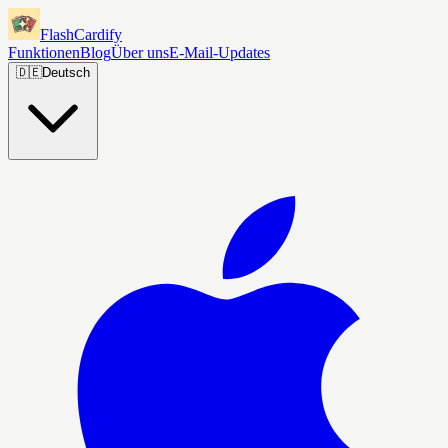
FlashCardify
Funktionen
Blog
Über uns
E-Mail-Updates
🇩🇪
Deutsch